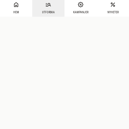
HEM
UTFORSKA
KAMPANJER
NYHETER
Mecenat
·
Seniordays
·
Mecenat Talang
·
TraineeGuiden
Svenska
(sv)