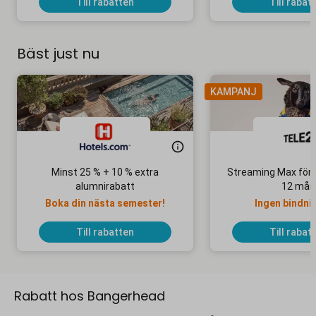
Till rabatten
Till rabat
Bäst just nu
KAMPANJ
Minst 25 % + 10 % extra
Streaming Max för 
alumnirabatt
12 mån
Boka din nästa semester!
Ingen bindni
Till rabatten
Till rabat
Rabatt hos Bangerhead