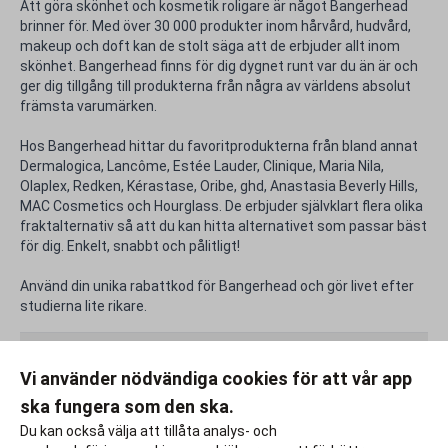
Att göra skönhet och kosmetik roligare är något Bangerhead
brinner för. Med över 30 000 produkter inom hårvård, hudvård,
makeup och doft kan de stolt säga att de erbjuder allt inom
skönhet. Bangerhead finns för dig dygnet runt var du än är och
ger dig tillgång till produkterna från några av världens absolut
främsta varumärken.
Hos Bangerhead hittar du favoritprodukterna från bland annat
Dermalogica, Lancôme, Estée Lauder, Clinique, Maria Nila,
Olaplex, Redken, Kérastase, Oribe, ghd, Anastasia Beverly Hills,
MAC Cosmetics och Hourglass. De erbjuder självklart flera olika
fraktalternativ så att du kan hitta alternativet som passar bäst
för dig. Enkelt, snabbt och pålitligt!
Använd din unika rabattkod för Bangerhead och gör livet efter
studierna lite rikare.
Rabattfakta
Vi använder nödvändiga cookies för att vår app
ska fungera som den ska.
Rapportera ett problem
Du kan också välja att tillåta analys- och