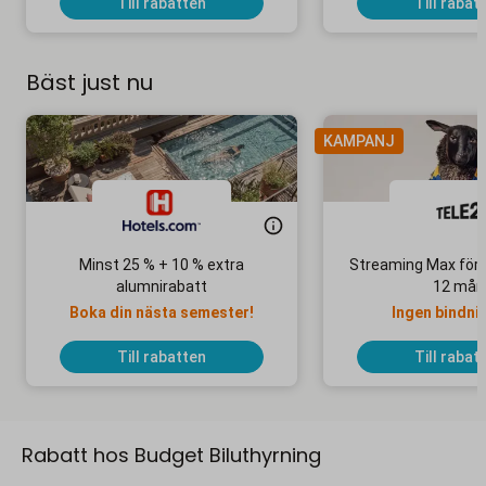
Till rabatten
Till rabat
Bäst just nu
KAMPANJ
Minst 25 % + 10 % extra
Streaming Max för 
alumnirabatt
12 mån
Boka din nästa semester!
Ingen bindni
Till rabatten
Till rabat
Rabatt hos Budget Biluthyrning