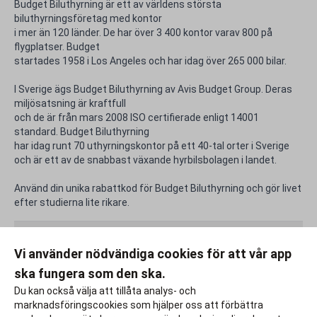
Budget Biluthyrning är ett av världens största
biluthyrningsföretag med kontor
i mer än 120 länder. De har över 3 400 kontor varav 800 på
flygplatser. Budget
startades 1958 i Los Angeles och har idag över 265 000 bilar.
I Sverige ägs Budget Biluthyrning av Avis Budget Group. Deras
miljösatsning är kraftfull
och de är från mars 2008 ISO certifierade enligt 14001
standard. Budget Biluthyrning
har idag runt 70 uthyrningskontor på ett 40-tal orter i Sverige
och är ett av de snabbast växande hyrbilsbolagen i landet.
Använd din unika rabattkod för Budget Biluthyrning och gör livet
efter studierna lite rikare.
Rabattfakta
Vi använder nödvändiga cookies för att vår app
ska fungera som den ska.
Rapportera ett problem
Du kan också välja att tillåta analys- och
marknadsföringscookies som hjälper oss att förbättra