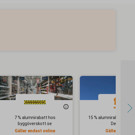
7 % alumnirabatt hos
15 % alumnirabatt hos 
byggöverskott.se
Design
Gäller endast online
Gäller ej för