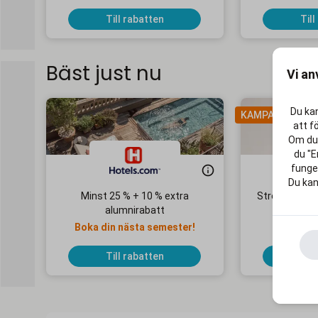
Till rabatten
Till
Bäst just nu
Vi an
Du kan
KAMPANJ
att f
Om du 
du "E
funger
Du kan
Minst 25 % + 10 % extra
Streaming Ma
alumnirabatt
1
Boka din nästa semester!
Ingen 
Till rabatten
Till