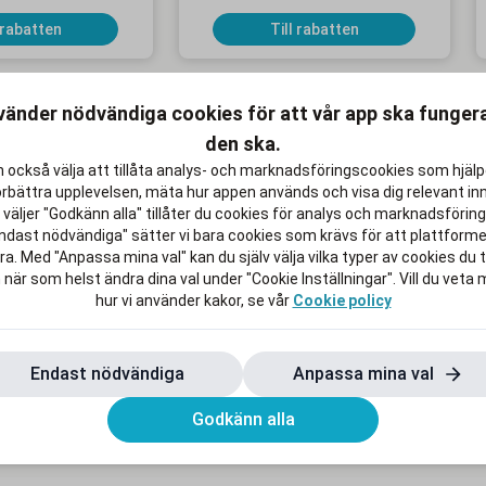
 rabatten
Till rabatten
vänder nödvändiga cookies för att vår app ska funge
den ska.
 också välja att tillåta analys- och marknadsföringscookies som hjäl
KAMPANJ
K
örbättra upplevelsen, mäta hur appen används och visa dig relevant inn
väljer "Godkänn alla" tillåter du cookies för analys och marknadsföring.
ndast nödvändiga" sätter vi bara cookies som krävs för att plattform
a. Med "Anpassa mina val" kan du själv välja vilka typer av cookies du ti
 när som helst ändra dina val under "Cookie Inställningar". Vill du veta
x för 119 kr/mån i
Upp till 500 kr rabatt på MacBook
hur vi använder kakor, se vår
Cookie policy
2 mån
Air och 200 kr på iPad Air
bindningstid
Gäller online och i butik
Endast nödvändiga
Anpassa mina val
 rabatten
Till rabatten
Godkänn alla