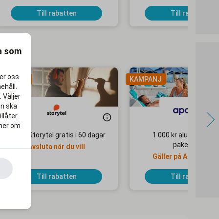
specialbeställningar
tjänster
Till rabatten
Till rabatten
ra som
per oss
AMPANJ
KAMPANJ
ehåll.
 Väljer
en ska
llåter.
 mer om
Testa Storytel gratis i 60 dagar
1 000 kr alumnirabatt
paketresor
Avsluta när du vill
Gäller på Apollo Mo
Selected-hotell
Till rabatten
Till rabatten