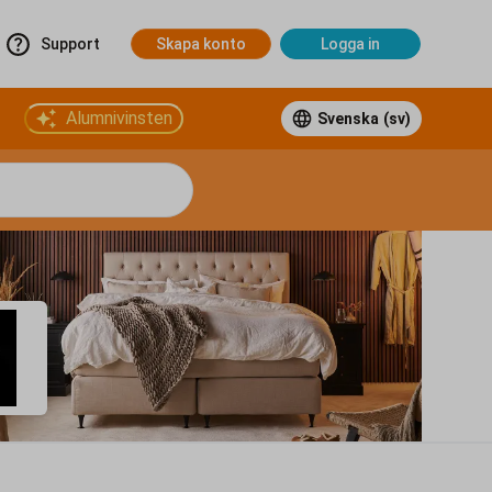
Support
Skapa konto
Logga in
Alumnivinsten
Svenska
(sv)