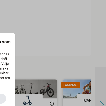
ra som
per oss
ehåll.
 Väljer
en ska
llåter.
 mer om
KAMPANJ