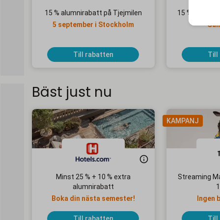
15 % alumnirabatt på Tjejmilen
15 % alumnira
5 september i Stockholm
Gäll
Till rabatten
Till
Bäst just nu
KAMPANJ
Minst 25 % + 10 % extra
Streaming Ma
alumnirabatt
1
Boka din nästa semester!
Ingen 
Till rabatten
Till