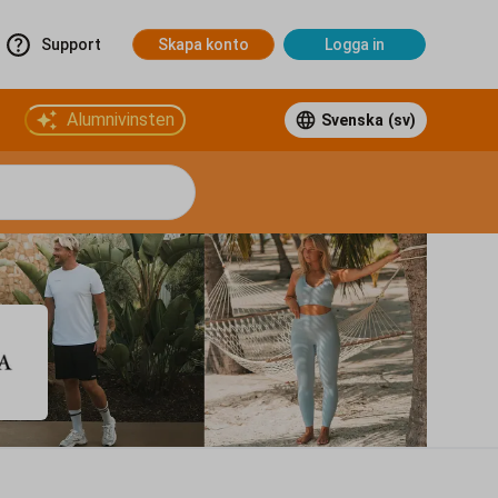
Support
Skapa konto
Logga in
Alumnivinsten
Svenska
(sv)