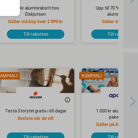
550 kr alumnirabatt hos
Upp till 70 % + 10 % e
Elskjutsen
alumnirabatt
Gäller vid köp över 2 999 kr
Gäller även på re
Till rabatten
Till rabatten
AMPANJ
KAMPANJ
Testa Storytel gratis i 60 dagar
1 000 kr alumnirabatt
paketresor
Avsluta när du vill
Gäller på Apollo Mo
Selected-hotell
Till rabatten
Till rabatten