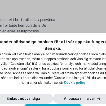
juder ett brett utbud av prisvärda
er för både herr och dam. De
h en enkel returprocess.
t efter studierna lite rikare.
vänder nödvändiga cookies för att vår app ska funge
den ska.
 också välja att tillåta analys- och marknadsföringscookies som hjäl
örbättra upplevelsen, mäta hur appen används och visa dig relevant inn
väljer "Godkänn alla" tillåter du cookies för analys och marknadsföring.
ndast nödvändiga" sätter vi bara cookies som krävs för att plattform
a. Med "Anpassa mina val" kan du själv välja vilka typer av cookies du ti
 när som helst ändra dina val under "Cookie Inställningar". Vill du veta
hur vi använder kakor, se vår
Cookie policy
Endast nödvändiga
Anpassa mina val