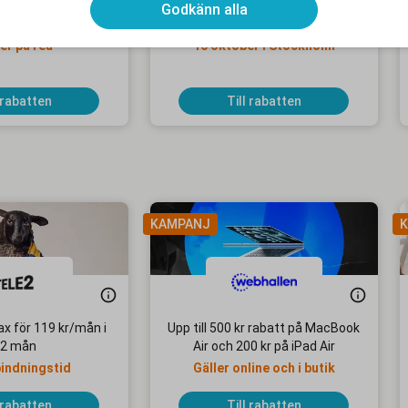
Godkänn alla
batt hos Fabletics
15 % alumnirabatt på Tjurruset
er på rea
10 oktober i Stockholm
 rabatten
Till rabatten
KAMPANJ
K
x för 119 kr/mån i
Upp till 500 kr rabatt på MacBook
2 mån
Air och 200 kr på iPad Air
bindningstid
Gäller online och i butik
 rabatten
Till rabatten