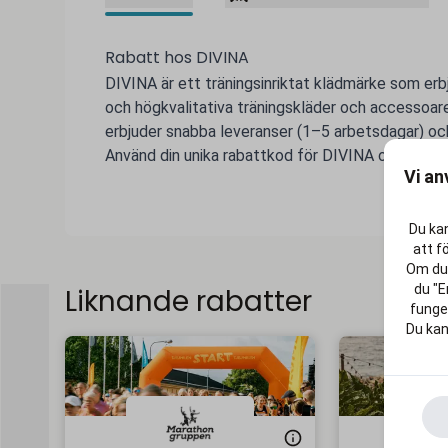
Rabatt hos DIVINA
DIVINA är ett träningsinriktat klädmärke som erb
och högkvalitativa träningskläder och accessoar
erbjuder snabba leveranser (1–5 arbetsdagar) oc
Använd din unika rabattkod för DIVINA och gör live
Vi an
Du kan
att f
Om du 
du "E
Liknande rabatter
funger
Du kan