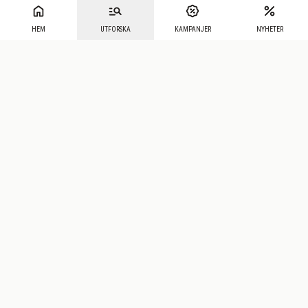
HEM
UTFORSKA
KAMPANJER
NYHETER
Mecenat
·
Seniordays
·
Mecenat Talang
·
TraineeGuiden
Svenska
(sv)