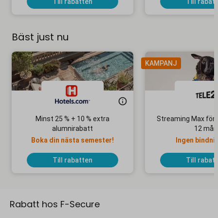
Till rabatten
Till rabat
Bäst just nu
KAMPANJ
Minst 25 % + 10 % extra
Streaming Max för 
alumnirabatt
12 mån
Boka din nästa semester!
Ingen bindni
Till rabatten
Till rabat
Rabatt hos F-Secure