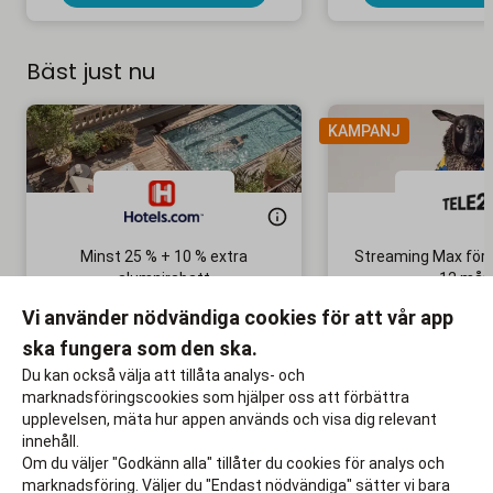
Bäst just nu
KAMPANJ
Minst 25 % + 10 % extra
Streaming Max för 
alumnirabatt
12 mån
Boka din nästa semester!
Ingen bindni
Vi använder nödvändiga cookies för att vår app
ska fungera som den ska.
Till rabatten
Till rabat
Du kan också välja att tillåta analys- och
marknadsföringscookies som hjälper oss att förbättra
upplevelsen, mäta hur appen används och visa dig relevant
innehåll.
Om du väljer "Godkänn alla" tillåter du cookies för analys och
marknadsföring. Väljer du "Endast nödvändiga" sätter vi bara