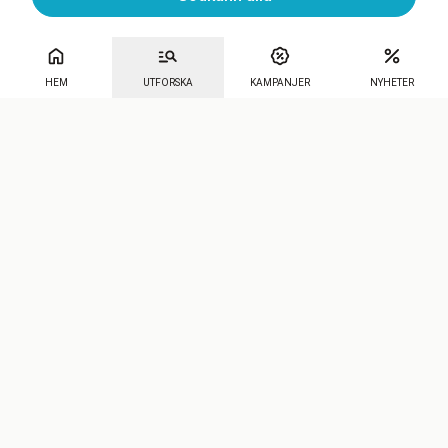
HEM
UTFORSKA
KAMPANJER
NYHETER
Mecenat
·
Seniordays
·
Mecenat Talang
·
TraineeGuiden