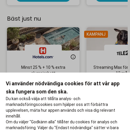
Bäst just nu
KAMPANJ
Minst 25 % + 10 % extra
Streaming Max för 
alumnirabatt
12 mån
Boka din nästa semester!
Ingen bindni
Vi använder nödvändiga cookies för att vår app
ska fungera som den ska.
Till rabatten
Till rabat
Du kan också välja att tillåta analys- och
marknadsföringscookies som hjälper oss att förbättra
upplevelsen, mäta hur appen används och visa dig relevant
innehåll.
Om du väljer "Godkänn alla" tillåter du cookies för analys och
marknadsföring. Väljer du "Endast nödvändiga" sätter vi bara