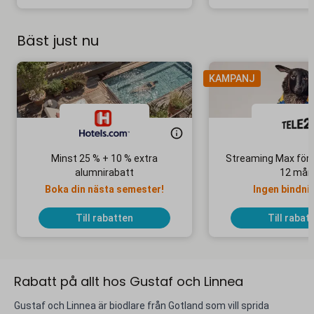
Bäst just nu
KAMPANJ
Minst 25 % + 10 % extra
Streaming Max för 
alumnirabatt
12 mån
Boka din nästa semester!
Ingen bindni
Till rabatten
Till rabat
Rabatt på allt hos Gustaf och Linnea
Gustaf och Linnea är biodlare från Gotland som vill sprida