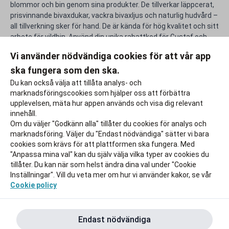
blommor och bin genom sina produkter. De tillverkar läppcerat,
prisvinnande bivaxdukar, vackra bivaxljus och naturlig hudvård –
all tillverkning sker för hand. De är kända för hög kvalitet och sitt
arbete för vildbin. Använd din unika rabattkod för Gustaf och
Linnea och gör livet efter studierna lite rikare.
Vi använder nödvändiga cookies för att vår app
ska fungera som den ska.
Rapportera ett problem
Du kan också välja att tillåta analys- och
marknadsföringscookies som hjälper oss att förbättra
upplevelsen, mäta hur appen används och visa dig relevant
innehåll.
Om du väljer "Godkänn alla" tillåter du cookies för analys och
marknadsföring. Väljer du "Endast nödvändiga" sätter vi bara
cookies som krävs för att plattformen ska fungera. Med
"Anpassa mina val" kan du själv välja vilka typer av cookies du
tillåter. Du kan när som helst ändra dina val under "Cookie
Inställningar". Vill du veta mer om hur vi använder kakor, se vår
Cookie policy
Endast nödvändiga