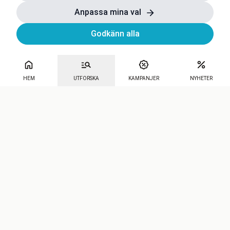
Anpassa mina val
Godkänn alla
HEM
UTFORSKA
KAMPANJER
NYHETER
Mecenat
·
Seniordays
·
Mecenat Talang
·
TraineeGuiden