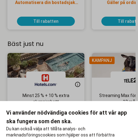
Automatisera din bostadsjakt
Gäller på ordin
och hitta hem snabbare
Till rabatten
Till rabat
Bäst just nu
KAMPANJ
Minst 25 % + 10 % extra
Streaming Max för 
alumnirabatt
12 mån
Boka din nästa semester!
Ingen bindni
Vi använder nödvändiga cookies för att vår app
ska fungera som den ska.
Till rabatten
Till rabat
Du kan också välja att tillåta analys- och
marknadsföringscookies som hjälper oss att förbättra