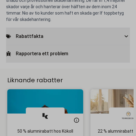
snabb och professionell skadehantering. De får in 1,4 miljoner
skador varje år och hanterar över hälften av dem inom 24
timmar. Nio av tio kunder som haft en skada ger If toppbetyg
för vår skadehantering.
Rabattfakta
Rapportera ett problem
Liknande rabatter
50 % alumnirabatt hos Kökoll
22 % alumnirabatt 