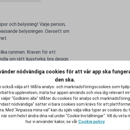
por och belysning! Varje person,
n passande belysningen. Oavsett om
met.
olika rummen. Kraven för ett
dla om rätt ljusstyrka, bra design,
 eller fascinerande ljuseffekt. Lika
vänder nödvändiga cookies för att vår app ska funge
. Kunder kan enkelt beställa från
den ska.
 också välja att tillåta analys- och marknadsföringscookies som hjäl
örbättra upplevelsen, mäta hur appen används och visa dig relevant inn
t efter studierna lite rikare.
väljer "Godkänn alla" tillåter du cookies för analys och marknadsföring.
ndast nödvändiga" sätter vi bara cookies som krävs för att plattform
a. Med "Anpassa mina val" kan du själv välja vilka typer av cookies du ti
 när som helst ändra dina val under "Cookie Inställningar". Vill du veta
hur vi använder kakor, se vår
Cookie policy