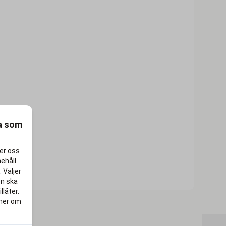
ra som
per oss
ehåll.
 Väljer
en ska
llåter.
 mer om