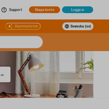
Support
Skapa konto
Logga in
Alumnivinsten
Svenska
(sv)