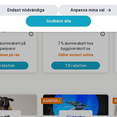
Endast nödvändiga
Anpassa mina val
Godkänn alla
alumnirabatt på
7 % alumnirabatt hos
panjvaror
byggöverskott.se
 även på rea
Gäller endast online
 rabatten
Till rabatten
KAMPANJ
K