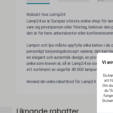
Rabatt hos Lamp24
Lamp24.se är Europas största online shop för lam
vare sig privatperson eller företag, behöver de
det är för hem, arbetskontor eller konferensrum
Lampor och ljus måste uppfylla olika behov i de 
personligt belysningskoncept varierar, det kan han
en elegant och autentisk design, en professionell
Vi an
unika som kraven är, så är Lamp24.se sortimentet
ett sortiment av ungefär 40 000 lampor online.
Du kan
att f
Använd din unika rabattkod för Lamp24 och gör live
Om du 
du "E
funger
Du kan
Liknande rabatter