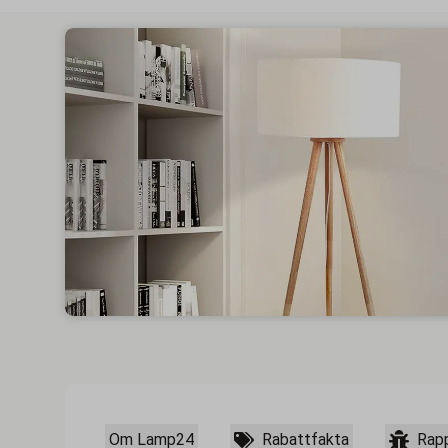
Om Lamp24
Rabattfakta
Rapp