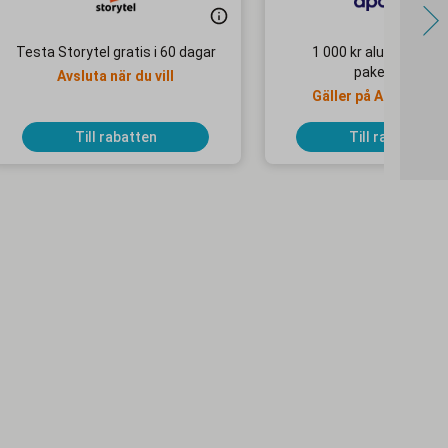
Testa Storytel gratis i 60 dagar
1 000 kr alumnirabatt
paketresor
Avsluta när du vill
Gäller på Apollo Mo
Selected-hotell
Till rabatten
Till rabatten