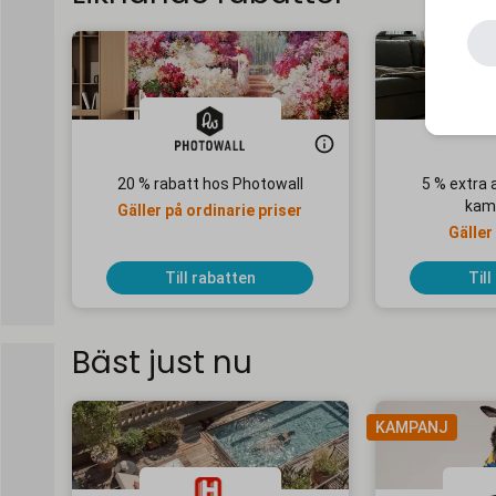
20 % rabatt hos Photowall
5 % extra 
kam
Gäller på ordinarie priser
Gäller
Till rabatten
Till
Bäst just nu
KAMPANJ