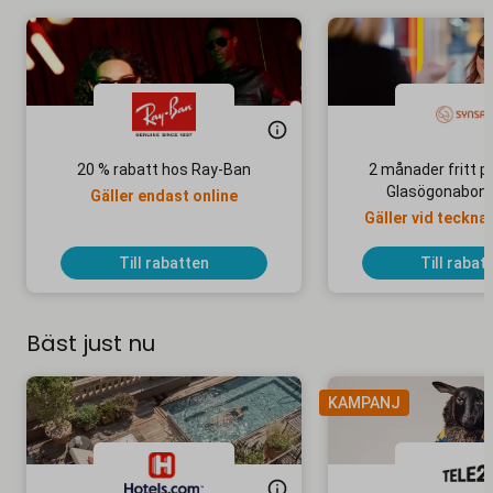
20 % rabatt hos Ray-Ban
2 månader fritt p
Glasögonabon
Gäller endast online
Gäller vid teckna
abonnem
Till rabatten
Till rabat
Bäst just nu
KAMPANJ