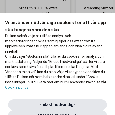
Minst 25 % + 10 % extra
Streaming Max för 
alumnirabatt
12 mån
Boka din nästa semester!
Ingen bindni
Vi använder nödvändiga cookies för att vår app
ska fungera som den ska.
Till rabatten
Till rabat
Du kan också välja att tillåta analys- och
marknadsföringscookies som hjälper oss att förbättra
upplevelsen, mäta hur appen används och visa dig relevant
innehåll.
Om du väljer "Godkänn alla" tillåter du cookies för analys och
marknadsföring. Väljer du "Endast nödvändiga" sätter vi bara
cookies som krävs för att plattformen ska fungera. Med
"Anpassa mina val" kan du själv välja vilka typer av cookies du
tillåter. Du kan när som helst ändra dina val under "Cookie
Inställningar". Vill du veta mer om hur vi använder kakor, se vår
Cookie policy
Endast nödvändiga