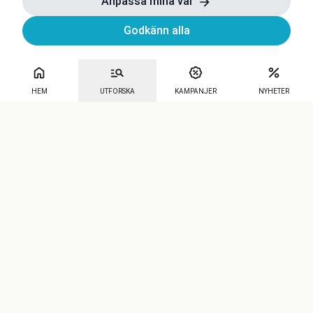
Anpassa mina val
Godkänn alla
HEM
UTFORSKA
KAMPANJER
NYHETER
Mecenat
·
Seniordays
·
Mecenat Talang
·
TraineeGuiden