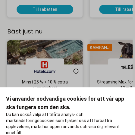
Till rabatten
Till rabat
Bäst just nu
KAMPANJ
Minst 25 % + 10 % extra
Streaming Max för 
alumnirabatt
12 mån
Boka din nästa semester!
Ingen bindni
Vi använder nödvändiga cookies för att vår app
ska fungera som den ska.
Till rabatten
Till rabat
Du kan också välja att tillåta analys- och
marknadsföringscookies som hjälper oss att förbättra
upplevelsen, mäta hur appen används och visa dig relevant
innehåll.