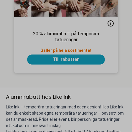
20 % alumnirabatt på temporära
tatueringar
Gäller på hela sortimentet
Till rabatten
Alumnirabatt hos Like Ink
Like Ink – temporära tatueringar med egen design! Hos Like Ink
kan du enkelt skapa egna temporära tatueringar – oavsett om
det är maskerad, Pride eller event, blir personliga tatueringar
ett kul och minnesvärt inslag.
Ladda upp din egen design och fyll ett helt A5-ark med valfria