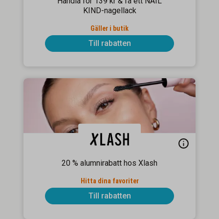
Handla för 139 kr & få ett NAIL
KIND-nagellack
Gäller i butik
Till rabatten
20 % alumnirabatt hos Xlash
Hitta dina favoriter
Till rabatten