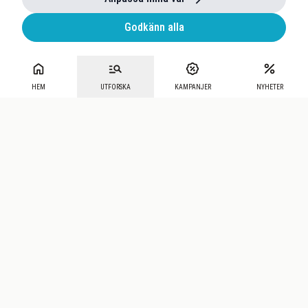
Godkänn alla
HEM
UTFORSKA
KAMPANJER
NYHETER
Mecenat
·
Seniordays
·
Mecenat Talang
·
TraineeGuiden