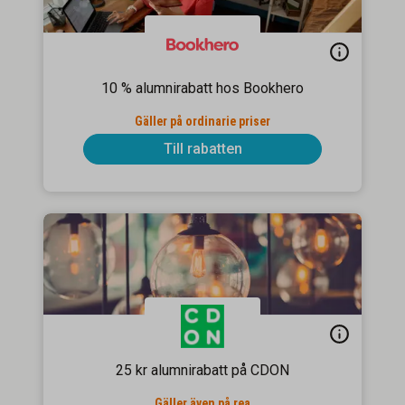
10 % alumnirabatt hos Bookhero
Gäller på ordinarie priser
Till rabatten
25 kr alumnirabatt på CDON
Gäller även på rea