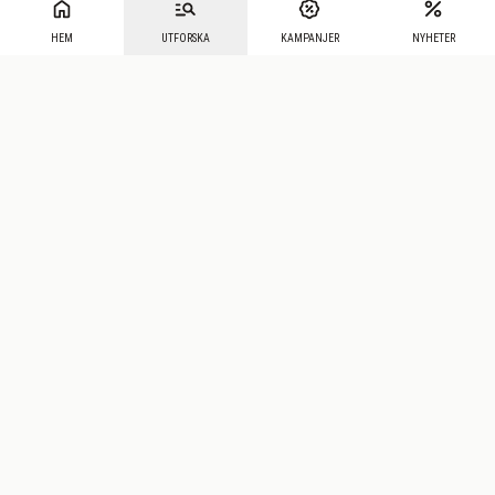
HEM
UTFORSKA
KAMPANJER
NYHETER
Mecenat
·
Seniordays
·
Mecenat Talang
·
TraineeGuiden
Svenska
(sv)