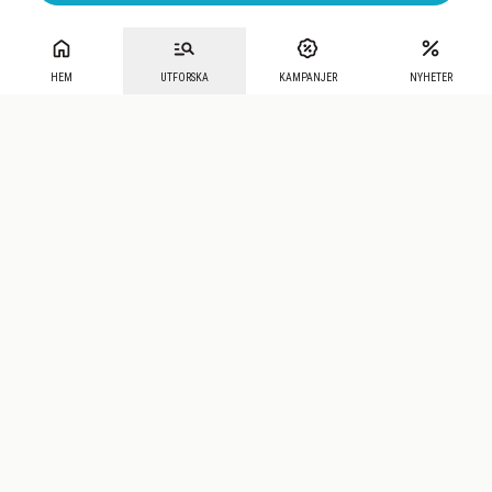
HEM
UTFORSKA
KAMPANJER
NYHETER
Mecenat
·
Seniordays
·
Mecenat Talang
·
TraineeGuiden