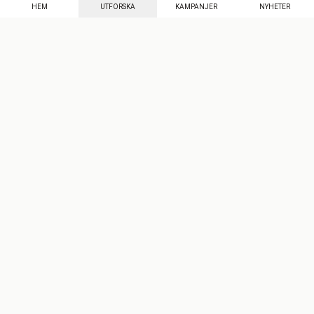
HEM
UTFORSKA
KAMPANJER
NYHETER
Mecenat
·
Seniordays
·
Mecenat Talang
·
TraineeGuiden
Svenska
(sv)