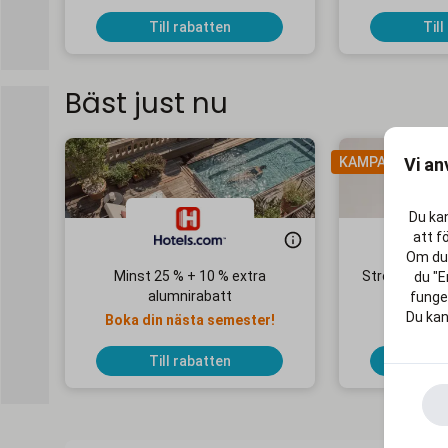
Till rabatten
Till
Bäst just nu
Vi an
KAMPANJ
Du kan
att f
Om du 
Minst 25 % + 10 % extra
Streaming Ma
du "E
alumnirabatt
1
funger
Du kan
Boka din nästa semester!
Ingen 
Till rabatten
Till