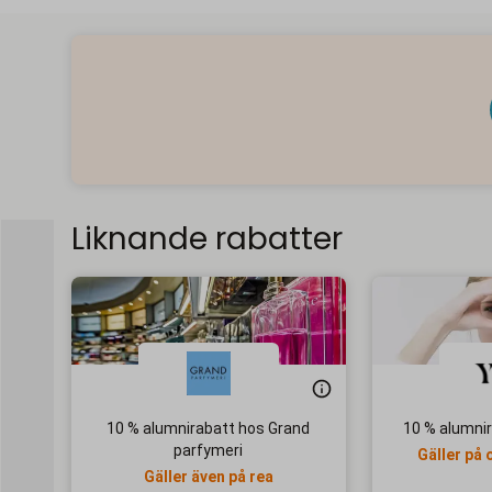
Liknande rabatter
10 % alumnirabatt hos Grand
10 % alumni
parfymeri
Gäller på 
Gäller även på rea