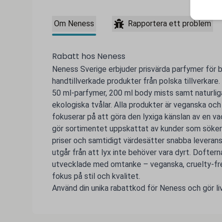
Om Neness
Rapportera ett problem
Rabatt hos Neness
Neness Sverige erbjuder prisvärda parfymer för 
handtillverkade produkter från polska tillverkare
50 ml-parfymer, 200 ml body mists samt naturliga
ekologiska tvålar. Alla produkter är veganska och
fokuserar på att göra den lyxiga känslan av en vack
gör sortimentet uppskattat av kunder som söker hö
priser och samtidigt värdesätter snabba leveran
utgår från att lyx inte behöver vara dyrt. Doftern
utvecklade med omtanke – veganska, cruelty-fre
fokus på stil och kvalitet.
Använd din unika rabattkod för Neness och gör live