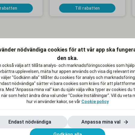
 rabatten
Till rabatten
vänder nödvändiga cookies för att vår app ska funge
KAMPANJ
K
den ska.
 också välja att tillåta analys- och marknadsföringscookies som hjäl
örbättra upplevelsen, mäta hur appen används och visa dig relevant inn
väljer "Godkänn alla" tillåter du cookies för analys och marknadsföring.
x för 119 kr/mån i
Upp till 500 kr rabatt på MacBook
ndast nödvändiga" sätter vi bara cookies som krävs för att plattform
2 mån
Air och 200 kr på iPad Air
a. Med "Anpassa mina val" kan du själv välja vilka typer av cookies du ti
 när som helst ändra dina val under "Cookie Inställningar". Vill du veta
bindningstid
Gäller online och i butik
hur vi använder kakor, se vår
Cookie policy
 rabatten
Till rabatten
Endast nödvändiga
Anpassa mina val
Godkänn alla