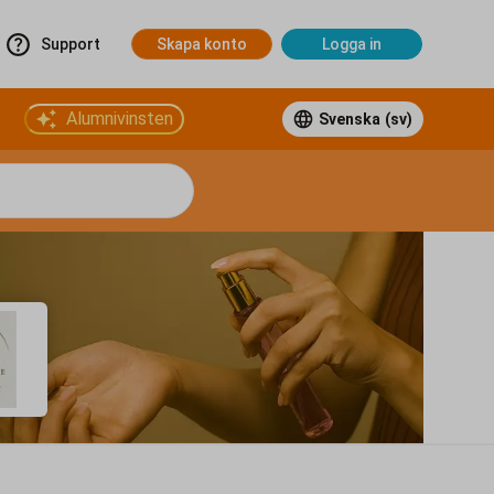
Support
Skapa konto
Logga in
Alumnivinsten
Svenska
(sv)