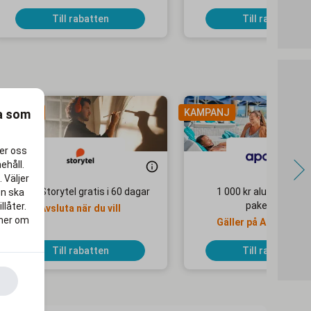
priser
Till rabatten
Till rabatten
ra som
AMPANJ
KAMPANJ
per oss
ehåll.
 Väljer
Testa Storytel gratis i 60 dagar
1 000 kr alumnirabatt
en ska
paketresor
llåter.
Avsluta när du vill
 mer om
Gäller på Apollo Mo
Selected-hotell
Till rabatten
Till rabatten