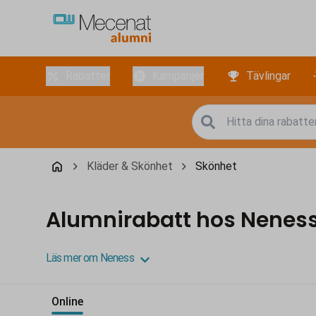
Rabatter
Kampanjer
Tävlingar
Kläder & Skönhet
Skönhet
Alumnirabatt hos Nenes
Läs mer om Neness
Online