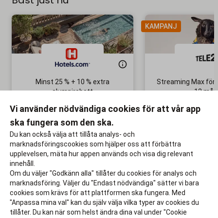
KAMPANJ
Minst 25 % + 10 % extra
Streaming Max för 
alumnirabatt
12 mån
Boka din nästa semester!
Ingen bindni
Vi använder nödvändiga cookies för att vår app
ska fungera som den ska.
Till rabatten
Till rabat
Du kan också välja att tillåta analys- och
marknadsföringscookies som hjälper oss att förbättra
upplevelsen, mäta hur appen används och visa dig relevant
innehåll.
Om du väljer "Godkänn alla" tillåter du cookies för analys och
marknadsföring. Väljer du "Endast nödvändiga" sätter vi bara
cookies som krävs för att plattformen ska fungera. Med
"Anpassa mina val" kan du själv välja vilka typer av cookies du
tillåter. Du kan när som helst ändra dina val under "Cookie