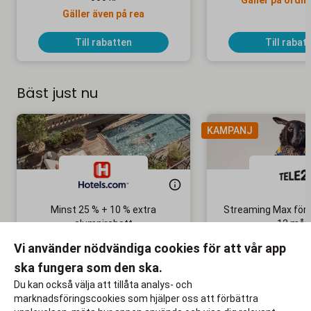
Gäller på ordin
Gäller även på rea
Till rabatten
Till rabat
Bäst just nu
KAMPANJ
Minst 25 % + 10 % extra
Streaming Max för 
alumnirabatt
12 mån
Boka din nästa semester!
Ingen bindni
Vi använder nödvändiga cookies för att vår app
ska fungera som den ska.
Till rabatten
Till rabat
Du kan också välja att tillåta analys- och
marknadsföringscookies som hjälper oss att förbättra