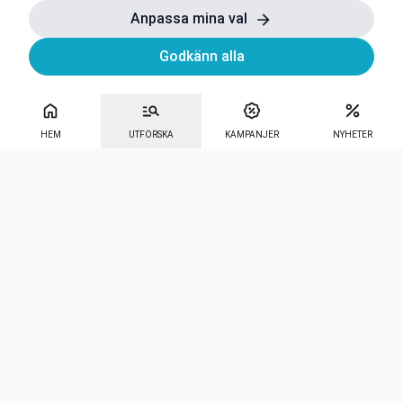
Anpassa mina val
Godkänn alla
HEM
UTFORSKA
KAMPANJER
NYHETER
Mecenat
·
Seniordays
·
Mecenat Talang
·
TraineeGuiden