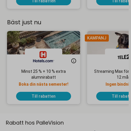
Till rabatten
Till rabat
Bäst just nu
KAMPANJ
Minst 25 % + 10 % extra
Streaming Max för 
alumnirabatt
12 mån
Boka din nästa semester!
Ingen bindni
Till rabatten
Till rabat
Rabatt hos PalleVision