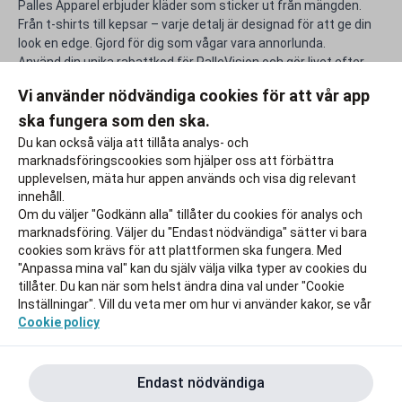
Palles Apparel erbjuder kläder som sticker ut från mängden.
Från t-shirts till kepsar – varje detalj är designad för att ge din
look en edge. Gjord för dig som vågar vara annorlunda.
Använd din unika rabattkod för PalleVision och gör livet efter
studierna lite rikare
Vi använder nödvändiga cookies för att vår app
ska fungera som den ska.
Rapportera ett problem
Du kan också välja att tillåta analys- och
marknadsföringscookies som hjälper oss att förbättra
upplevelsen, mäta hur appen används och visa dig relevant
innehåll.
Om du väljer "Godkänn alla" tillåter du cookies för analys och
marknadsföring. Väljer du "Endast nödvändiga" sätter vi bara
cookies som krävs för att plattformen ska fungera. Med
"Anpassa mina val" kan du själv välja vilka typer av cookies du
tillåter. Du kan när som helst ändra dina val under "Cookie
Inställningar". Vill du veta mer om hur vi använder kakor, se vår
Cookie policy
Endast nödvändiga