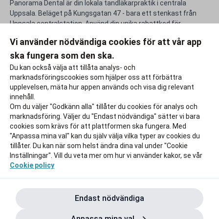
Panorama Dental är din lokala tandläkarpraktik i centrala
Uppsala. Beläget på Kungsgatan 47 - bara ett stenkast från
Uppsala centralstation. Använd din unika rabattkod för
Panorama Dental och gör livet efter studierna lite rikare.
Vi använder nödvändiga cookies för att vår app
ska fungera som den ska.
Rapportera ett problem
Du kan också välja att tillåta analys- och
marknadsföringscookies som hjälper oss att förbättra
upplevelsen, mäta hur appen används och visa dig relevant
innehåll.
Om du väljer "Godkänn alla" tillåter du cookies för analys och
marknadsföring. Väljer du "Endast nödvändiga" sätter vi bara
cookies som krävs för att plattformen ska fungera. Med
"Anpassa mina val" kan du själv välja vilka typer av cookies du
tillåter. Du kan när som helst ändra dina val under "Cookie
Inställningar". Vill du veta mer om hur vi använder kakor, se vår
Cookie policy
Endast nödvändiga
Anpassa mina val