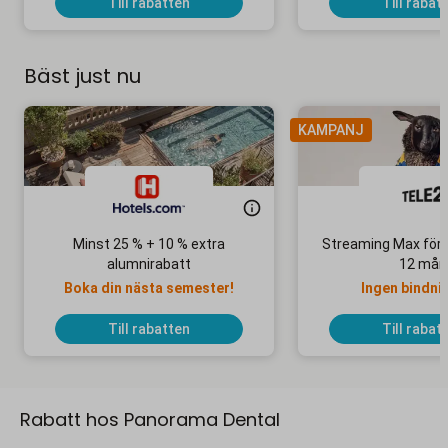
Till rabatten
Till rabat
Bäst just nu
KAMPANJ
Minst 25 % + 10 % extra
Streaming Max för 
alumnirabatt
12 mån
Boka din nästa semester!
Ingen bindni
Till rabatten
Till rabat
Rabatt hos Panorama Dental