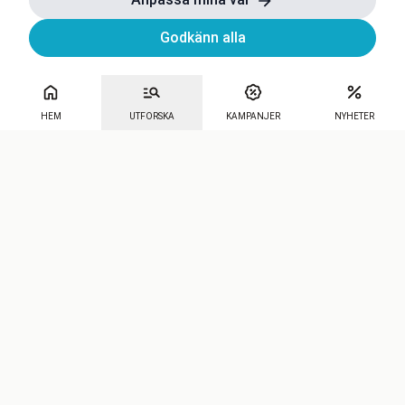
Godkänn alla
HEM
UTFORSKA
KAMPANJER
NYHETER
Mecenat
·
Seniordays
·
Mecenat Talang
·
TraineeGuiden