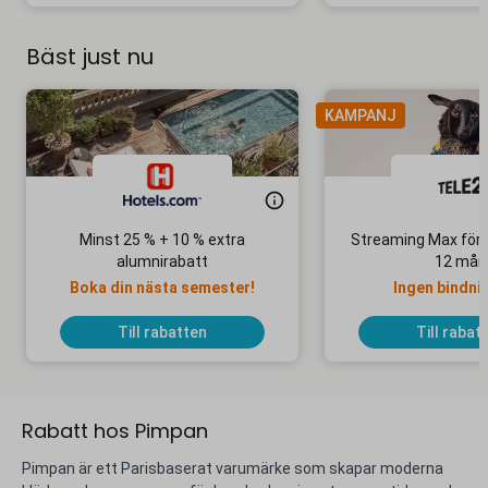
Bäst just nu
KAMPANJ
Minst 25 % + 10 % extra
Streaming Max för 
alumnirabatt
12 mån
Boka din nästa semester!
Ingen bindni
Till rabatten
Till rabat
Rabatt hos Pimpan
Pimpan är ett Parisbaserat varumärke som skapar moderna