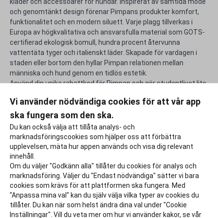
kläder och accessoarer för hundar. Inspirerat av samtida mode
och genomtänkt design förenar Pimpans produkter komfort,
funktionalitet och en modern siluett. Varje plagg tillverkas i
Europa av högkvalitativa och ansvarsfulla material som GOTS-
certifierad ekologisk bomull, hundra procent återvunna
vattentäta tyger och italienskt läder. Skapade för vardagen i
staden eller bortom den hyllar Pimpan relationen mellan
människa och hund genom en tidlös estetik.
Använd din unika rabattkod för Pimpan och gör studentlivet lite
rikare.
Vi använder nödvändiga cookies för att vår app
ska fungera som den ska.
Rapportera ett problem
Du kan också välja att tillåta analys- och
marknadsföringscookies som hjälper oss att förbättra
upplevelsen, mäta hur appen används och visa dig relevant
innehåll.
Om du väljer "Godkänn alla" tillåter du cookies för analys och
marknadsföring. Väljer du "Endast nödvändiga" sätter vi bara
cookies som krävs för att plattformen ska fungera. Med
"Anpassa mina val" kan du själv välja vilka typer av cookies du
tillåter. Du kan när som helst ändra dina val under "Cookie
Inställningar". Vill du veta mer om hur vi använder kakor, se vår