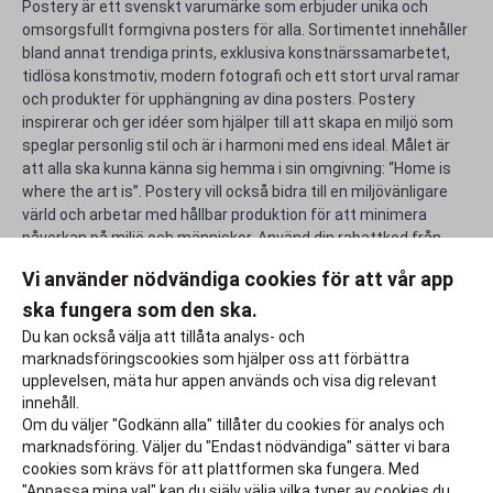
Postery är ett svenskt varumärke som erbjuder unika och
omsorgsfullt formgivna posters för alla. Sortimentet innehåller
bland annat trendiga prints, exklusiva konstnärssamarbetet,
tidlösa konstmotiv, modern fotografi och ett stort urval ramar
och produkter för upphängning av dina posters. Postery
inspirerar och ger idéer som hjälper till att skapa en miljö som
speglar personlig stil och är i harmoni med ens ideal. Målet är
att alla ska kunna känna sig hemma i sin omgivning: “Home is
where the art is”. Postery vill också bidra till en miljövänligare
värld och arbetar med hållbar produktion för att minimera
påverkan på miljö och människor. Använd din rabattkod från
Postery och skapa ett personligare hem.
Vi använder nödvändiga cookies för att vår app
ska fungera som den ska.
Rapportera ett problem
Du kan också välja att tillåta analys- och
marknadsföringscookies som hjälper oss att förbättra
upplevelsen, mäta hur appen används och visa dig relevant
innehåll.
Om du väljer "Godkänn alla" tillåter du cookies för analys och
marknadsföring. Väljer du "Endast nödvändiga" sätter vi bara
cookies som krävs för att plattformen ska fungera. Med
"Anpassa mina val" kan du själv välja vilka typer av cookies du