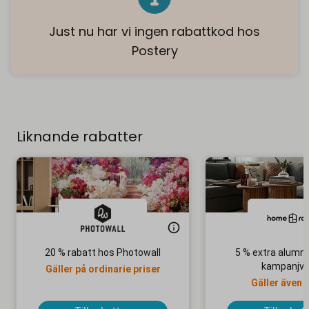
Just nu har vi ingen rabattkod hos
Postery
Liknande rabatter
20 % rabatt hos Photowall
5 % extra alumni
kampanjva
Gäller på ordinarie priser
Gäller även 