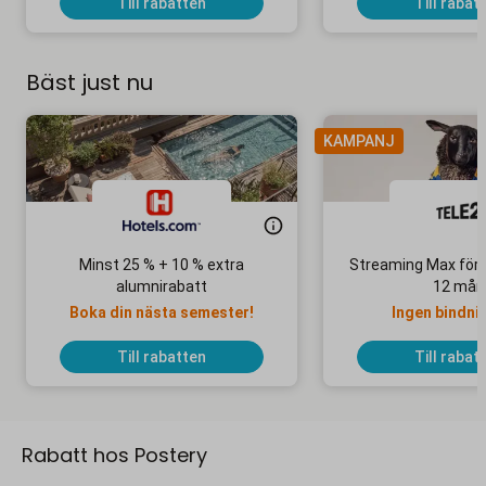
Till rabatten
Till rabat
Bäst just nu
KAMPANJ
Minst 25 % + 10 % extra
Streaming Max för 
alumnirabatt
12 mån
Boka din nästa semester!
Ingen bindni
Till rabatten
Till rabat
Rabatt hos Postery