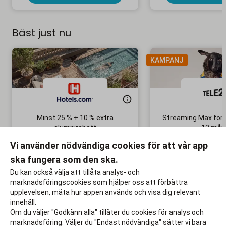
Bäst just nu
KAMPANJ
Minst 25 % + 10 % extra
Streaming Max för 
alumnirabatt
12 mån
Boka din nästa semester!
Ingen bindni
Vi använder nödvändiga cookies för att vår app
ska fungera som den ska.
Till rabatten
Till rabat
Du kan också välja att tillåta analys- och
marknadsföringscookies som hjälper oss att förbättra
upplevelsen, mäta hur appen används och visa dig relevant
innehåll.
Om du väljer "Godkänn alla" tillåter du cookies för analys och
marknadsföring. Väljer du "Endast nödvändiga" sätter vi bara