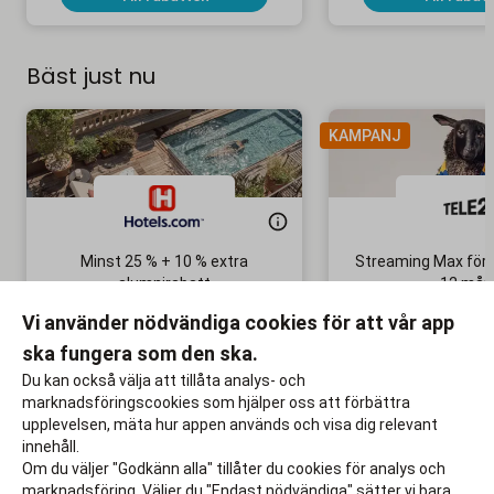
Bäst just nu
KAMPANJ
Minst 25 % + 10 % extra
Streaming Max för 
alumnirabatt
12 mån
Boka din nästa semester!
Ingen bindni
Vi använder nödvändiga cookies för att vår app
ska fungera som den ska.
Till rabatten
Till rabat
Du kan också välja att tillåta analys- och
marknadsföringscookies som hjälper oss att förbättra
upplevelsen, mäta hur appen används och visa dig relevant
innehåll.
Om du väljer "Godkänn alla" tillåter du cookies för analys och
marknadsföring. Väljer du "Endast nödvändiga" sätter vi bara