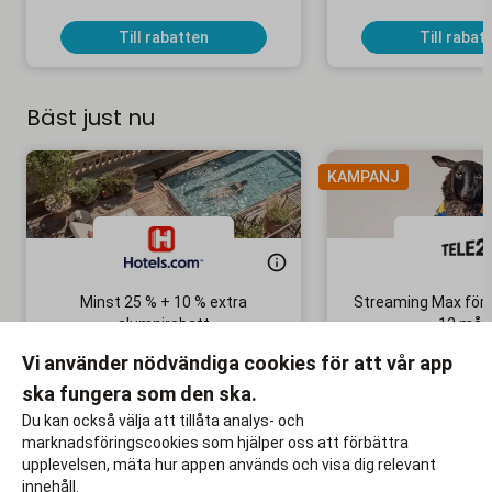
Till rabatten
Till rabat
Bäst just nu
KAMPANJ
Minst 25 % + 10 % extra
Streaming Max för 
alumnirabatt
12 mån
Boka din nästa semester!
Ingen bindni
Vi använder nödvändiga cookies för att vår app
ska fungera som den ska.
Till rabatten
Till rabat
Du kan också välja att tillåta analys- och
marknadsföringscookies som hjälper oss att förbättra
upplevelsen, mäta hur appen används och visa dig relevant
innehåll.