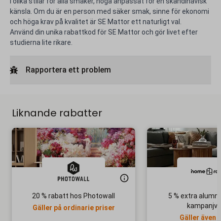
i olika stilar för alla smaker, noga anpassat för en skandinavisk
känsla. Om du är en person med säker smak, sinne för ekonomi
och höga krav på kvalitet är SE Mattor ett naturligt val.
Använd din unika rabattkod för SE Mattor och gör livet efter
studierna lite rikare.
Rapportera ett problem
Liknande rabatter
20 % rabatt hos Photowall
5 % extra alumni
kampanjva
Gäller på ordinarie priser
Gäller även 