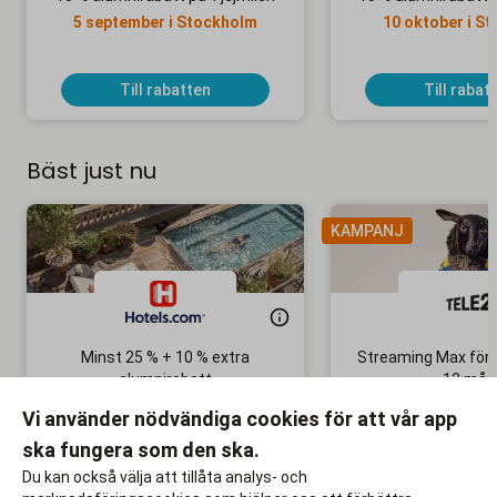
5 september i Stockholm
10 oktober i S
Till rabatten
Till rabat
Bäst just nu
KAMPANJ
Minst 25 % + 10 % extra
Streaming Max för 
alumnirabatt
12 mån
Boka din nästa semester!
Ingen bindni
Vi använder nödvändiga cookies för att vår app
ska fungera som den ska.
Till rabatten
Till rabat
Du kan också välja att tillåta analys- och