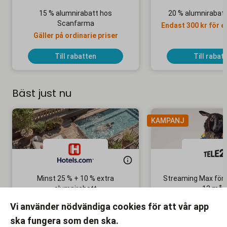
15 % alumnirabatt hos
20 % alumnirabat
Scanfarma
Endast 300 kr för e
Gäller på ordinarie priser
Till rabatten
Till rabat
Bäst just nu
KAMPANJ
Minst 25 % + 10 % extra
Streaming Max för 
alumnirabatt
12 mån
Boka din nästa semester!
Ingen bindni
Vi använder nödvändiga cookies för att vår app
ska fungera som den ska.
Till rabatten
Till rabat