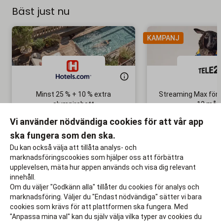
Bäst just nu
KAMPANJ
Minst 25 % + 10 % extra
Streaming Max för 
alumnirabatt
12 mån
Boka din nästa semester!
Ingen bindni
Vi använder nödvändiga cookies för att vår app
ska fungera som den ska.
Till rabatten
Till rabat
Du kan också välja att tillåta analys- och
marknadsföringscookies som hjälper oss att förbättra
upplevelsen, mäta hur appen används och visa dig relevant
innehåll.
Om du väljer "Godkänn alla" tillåter du cookies för analys och
marknadsföring. Väljer du "Endast nödvändiga" sätter vi bara
cookies som krävs för att plattformen ska fungera. Med
"Anpassa mina val" kan du själv välja vilka typer av cookies du