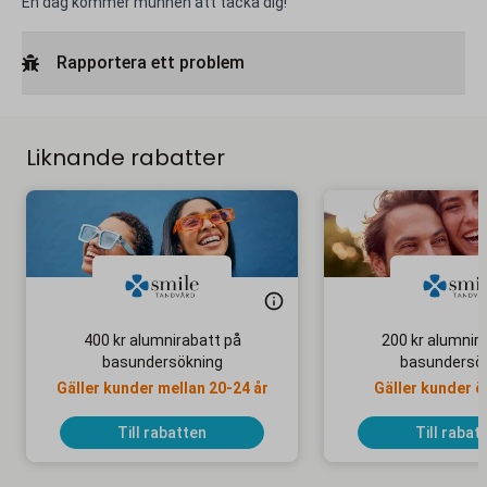
En dag kommer munnen att tacka dig!
Rapportera ett problem
Liknande rabatter
400 kr alumnirabatt på
200 kr alumnir
basundersökning
basundersö
Gäller kunder mellan 20-24 år
Gäller kunder ö
Till rabatten
Till rabat