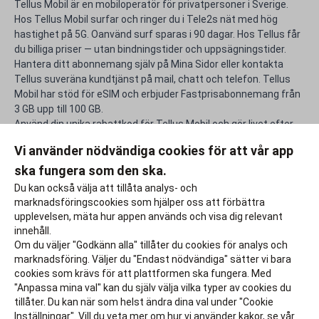
Tellus Mobil är en mobiloperatör för privatpersoner i Sverige.
Hos Tellus Mobil surfar och ringer du i Tele2s nät med hög
hastighet på 5G. Oanvänd surf sparas i 90 dagar. Hos Tellus får
du billiga priser — utan bindningstider och uppsägningstider.
Hantera ditt abonnemang själv på Mina Sidor eller kontakta
Tellus suveräna kundtjänst på mail, chatt och telefon. Tellus
Mobil har stöd för eSIM och erbjuder Fastprisabonnemang från
3 GB upp till 100 GB.
Använd din unika rabattkod för Tellus Mobil och gör livet efter
studierna lite rikare.
Vi använder nödvändiga cookies för att vår app
ska fungera som den ska.
Rapportera ett problem
Du kan också välja att tillåta analys- och
marknadsföringscookies som hjälper oss att förbättra
upplevelsen, mäta hur appen används och visa dig relevant
innehåll.
Om du väljer "Godkänn alla" tillåter du cookies för analys och
marknadsföring. Väljer du "Endast nödvändiga" sätter vi bara
cookies som krävs för att plattformen ska fungera. Med
"Anpassa mina val" kan du själv välja vilka typer av cookies du
tillåter. Du kan när som helst ändra dina val under "Cookie
Inställningar". Vill du veta mer om hur vi använder kakor, se vår