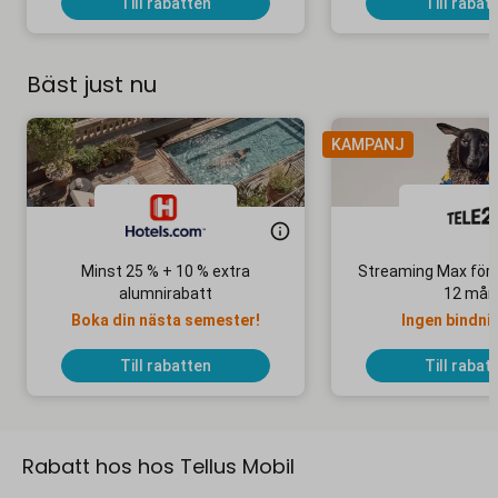
Till rabatten
Till rabat
Bäst just nu
KAMPANJ
Minst 25 % + 10 % extra
Streaming Max för 
alumnirabatt
12 mån
Boka din nästa semester!
Ingen bindni
Till rabatten
Till rabat
Rabatt hos hos Tellus Mobil