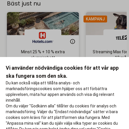
Bäst just nu
KAMPANJ
Minst 25 % + 10 % extra
Streaming Max för 
alumnirabatt
12 mån
Boka din nästa semester!
Ingen bindni
Vi använder nödvändiga cookies för att vår app
ska fungera som den ska.
Till rabatten
Till rabat
Du kan också välja att tillåta analys- och
marknadsföringscookies som hjälper oss att förbättra
upplevelsen, mäta hur appen används och visa dig relevant
innehåll.
Om du väljer "Godkänn alla" tillåter du cookies för analys och
marknadsföring. Väljer du "Endast nödvändiga" sätter vi bara
cookies som krävs för att plattformen ska fungera. Med
"Anpassa mina val" kan du själv välja vilka typer av cookies du