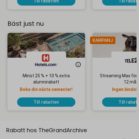
Till rabatten
Till rabat
Bäst just nu
KAMPANJ
Minst 25 % + 10 % extra
Streaming Max för 
alumnirabatt
12 mån
Boka din nästa semester!
Ingen bindni
Till rabatten
Till rabat
Rabatt hos TheGrandArchive