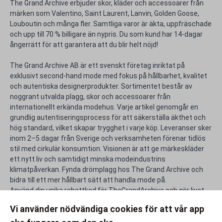
The Grand Archive erbjuder skor, kläder och accessoarer från
märken som Valentino, Saint Laurent, Lanvin, Golden Goose,
Louboutin och många fler. Samtliga varor är äkta, uppfräschade
och upp till 70 % billigare än nypris. Du som kund har 14-dagar
ångerrätt för att garantera att du blir helt nöjd!
The Grand Archive AB är ett svenskt företag inriktat på
exklusivt second-hand mode med fokus på hållbarhet, kvalitet
och autentiska designerprodukter. Sortimentet består av
noggrant utvalda plagg, skor och accessoarer från
internationellt erkända modehus. Varje artikel genomgår en
grundlig autentiseringsprocess för att säkerställa äkthet och
hög standard, vilket skapar trygghet i varje köp. Leveranser sker
inom 2–5 dagar från Sverige och verksamheten förenar tidlös
stil med cirkulär konsumtion. Visionen är att ge märkeskläder
ett nytt liv och samtidigt minska modeindustrins
klimatpåverkan. Fynda drömplagg hos The Grand Archive och
bidra till ett mer hållbart sätt att handla mode på.
Använd din unika rabattkod för TheGrandArchive och gör livet
efter studierna lite rikare.
Vi använder nödvändiga cookies för att vår app