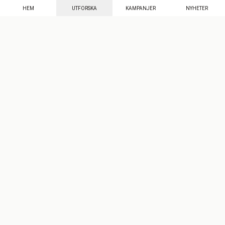
HEM
UTFORSKA
KAMPANJER
NYHETER
Mecenat
·
Seniordays
·
Mecenat Talang
·
TraineeGuiden
Svenska
(sv)