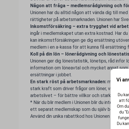
Någon att fråga – medlemsrådgivning och för
Unionen har du alltid någon att vända dig till med 
rättigheter på arbetsmarknaden. Unionen har Sv
Inkomstförsäkring – extra trygghet vid arbe
ingår i medlemskapet utan extra kostnad. Har du
kan inkomstförsäkringen ge dig ersättning utöve
medlem i en a-kassa för att kunna få ersättning 
Koll på din lön – lönerådgivning och lönestati
Unionen ger dig lönestatistik, lönetips, råd inför
information om löneavtal och mycket annat som g
ersättningar i jobbet.
Vi an
En stark röst på arbetsmarknaden:
med över 
stark kraft som driver frågor om löner, villkor, k
Du kan
arbetslivet – för bättre villkor och starkare rätti
att f
* När du blir medlem i Unionen blir du inte autom
Om du 
ett separat medlemskap som du själv behöver a
du "E
Använd din unika rabattkod hos Unionen och gör liv
funger
Du kan