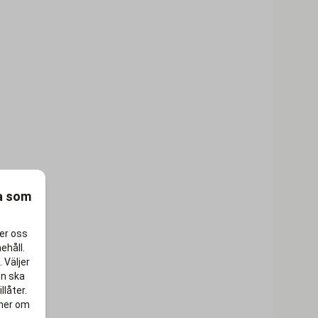
ra som
per oss
ehåll.
 Väljer
en ska
llåter.
 mer om