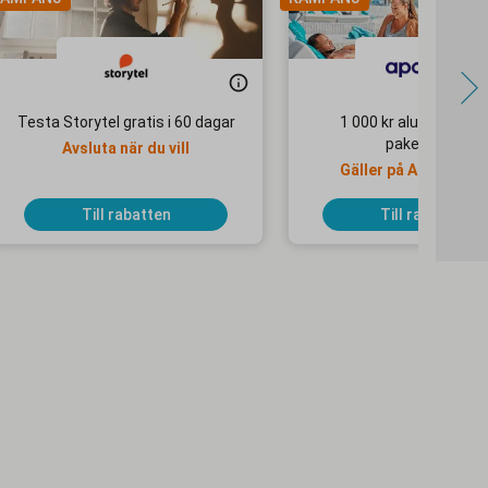
Testa Storytel gratis i 60 dagar
1 000 kr alumnirabatt
paketresor
Avsluta när du vill
Gäller på Apollo Mo
Selected-hotell
Till rabatten
Till rabatten