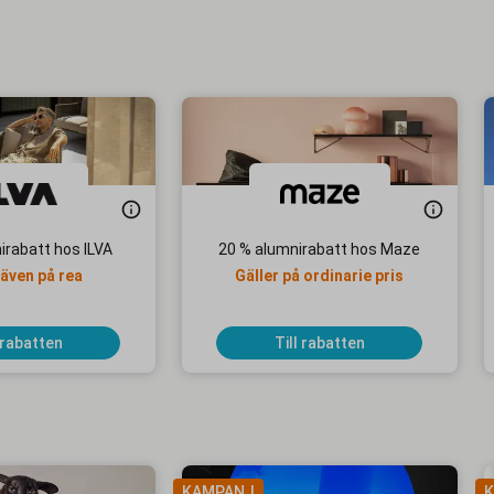
irabatt hos ILVA
20 % alumnirabatt hos Maze
 även på rea
Gäller på ordinarie pris
 rabatten
Till rabatten
KAMPANJ
K