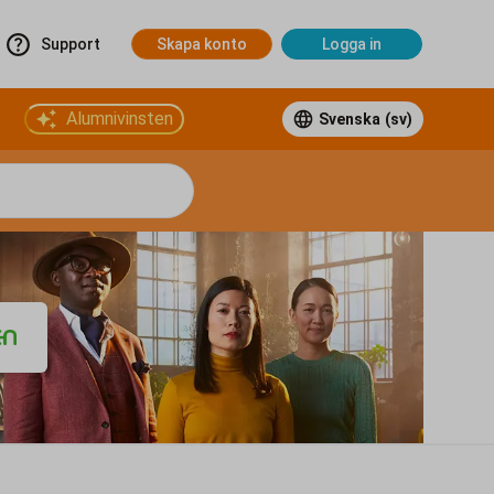
Support
Skapa konto
Logga in
Alumnivinsten
Svenska
(sv)