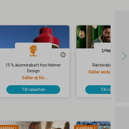
15 % alumnirabatt hos Helmer
Ränterabatt på bol
Design
Gäller endast nya ku
Gäller ej för
specialbeställningar och
tjänster
Till rabatten
Till rabatten
AMPANJ
KAMPANJ