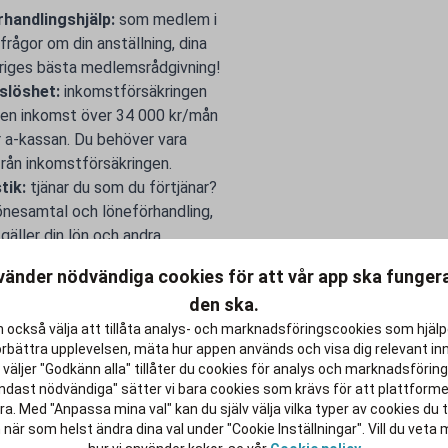
handlingshjälp:
som medlem i
frågor om din anställning, dina
eriges bästa medlemsrådgivning!
tslöshet:
inkomstförsäkringen
 en inkomst över 34 000 kr/mån
r a-kassan. Du behöver vara
från inkomstförsäkringen.
stik:
tjänar du som du förtjänar?
 lönesamtal och löneförhandling,
äller din lön och andra
vänder nödvändiga cookies för att vår app ska funge
700 000 medlemmar är Unionen en
den ska.
ompetensutveckling och balans i
 också välja att tillåta analys- och marknadsföringscookies som hjäl
gheter på jobbet.
örbättra upplevelsen, mäta hur appen används och visa dig relevant inn
atiskt medlem i en a-kassa. Det är
väljer "Godkänn alla" tillåter du cookies för analys och marknadsföring.
nsöka om.
ndast nödvändiga" sätter vi bara cookies som krävs för att plattform
et efter studierna lite rikare.
a. Med "Anpassa mina val" kan du själv välja vilka typer av cookies du ti
 när som helst ändra dina val under "Cookie Inställningar". Vill du veta