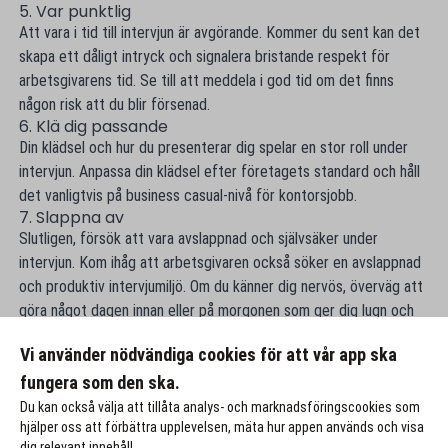
5. Var punktlig
Att vara i tid till intervjun är avgörande. Kommer du sent kan det
skapa ett dåligt intryck och signalera bristande respekt för
arbetsgivarens tid. Se till att meddela i god tid om det finns
någon risk att du blir försenad.
6. Klä dig passande
Din klädsel och hur du presenterar dig spelar en stor roll under
intervjun. Anpassa din klädsel efter företagets standard och håll
det vanligtvis på business casual-nivå för kontorsjobb.
7. Slappna av
Slutligen, försök att vara avslappnad och självsäker under
intervjun. Kom ihåg att arbetsgivaren också söker en avslappnad
och produktiv intervjumiljö. Om du känner dig nervös, överväg att
göra något dagen innan eller på morgonen som ger dig lugn och
klarhet, som till exempel träning eller meditation. Ta några djupa
Vi använder nödvändiga cookies för att vår app ska
andetag innan intervjun - du klarar detta!
fungera som den ska.
Du kan också välja att tillåta analys- och marknadsföringscookies som
hjälper oss att förbättra upplevelsen, mäta hur appen används och visa
dig relevant innehåll.