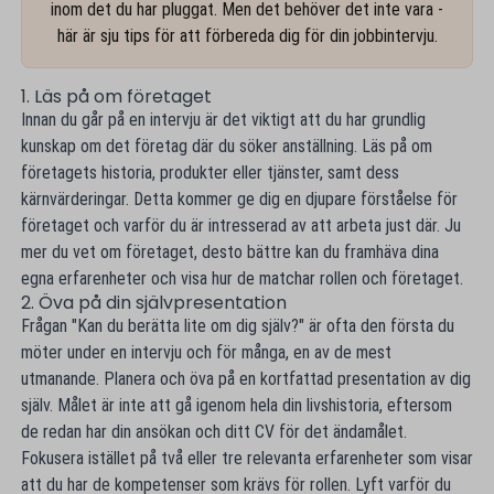
inom det du har pluggat. Men det behöver det inte vara -
här är sju tips för att förbereda dig för din jobbintervju.
1. Läs på om företaget
Innan du går på en intervju är det viktigt att du har grundlig
kunskap om det företag där du söker anställning. Läs på om
företagets historia, produkter eller tjänster, samt dess
kärnvärderingar. Detta kommer ge dig en djupare förståelse för
företaget och varför du är intresserad av att arbeta just där. Ju
mer du vet om företaget, desto bättre kan du framhäva dina
egna erfarenheter och visa hur de matchar rollen och företaget.
2. Öva på din självpresentation
Frågan "Kan du berätta lite om dig själv?" är ofta den första du
möter under en intervju och för många, en av de mest
utmanande. Planera och öva på en kortfattad presentation av dig
själv. Målet är inte att gå igenom hela din livshistoria, eftersom
de redan har din ansökan och ditt CV för det ändamålet.
Fokusera istället på två eller tre relevanta erfarenheter som visar
att du har de kompetenser som krävs för rollen. Lyft varför du