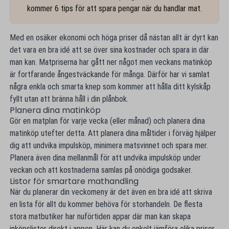
kommer 6 tips för att spara pengar när du handlar mat.
Med en osäker ekonomi och höga priser då nästan allt är dyrt kan
det vara en bra idé att se över sina kostnader och spara in där
man kan. Matpriserna har gått ner något men veckans matinköp
är fortfarande ångestväckande för många. Därför har vi samlat
några enkla och smarta knep som kommer att hålla ditt kylskåp
fyllt utan att bränna håll i din plånbok.
Planera dina matinköp
Gör en matplan för varje vecka (eller månad) och planera dina
matinköp utefter detta. Att planera dina måltider i förväg hjälper
dig att undvika impulsköp, minimera matsvinnet och spara mer.
Planera även dina mellanmål för att undvika impulsköp under
veckan och att kostnaderna samlas på onödiga godsaker.
Listor för smartare mathandling
När du planerar din veckomeny är det även en bra idé att skriva
en lista för allt du kommer behöva för storhandeln. De flesta
stora matbutiker har nuförtiden appar där man kan skapa
inköpslistor direkt i appen. Här kan du enkelt jämföra olika priser