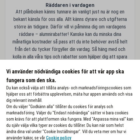
Räddaren i vardagen
Att plånboken känns tunnare än vanligt just nu är nog en
bekant känsla för oss alla. Allt känns dyrare och utgifterna
större än tidigare. Därför vill vi påminna dig om vardagens
räddare – alumnirabatter! Kanske kan du minska dina
månatliga kostnader så pass att du inte behöver avstå helt
från det du tycker förgyller din vardag. Så häng med och
kolla in alla våra tips och rabatter som hjälper dig att spara
mer som Mecenat alumn!
Vi använder nödvändiga cookies för att vår app ska
Läs mer här!
fungera som den ska.
Du kan också välja att tillåta analys- och marknadsföringscookies som
hjälper oss att förbättra upplevelsen, mäta hur appen används och visa
dig relevant innehåll.
Om du väljer "Godkänn alla" tillåter du cookies för analys och
marknadsföring. Väljer du "Endast nödvändiga" sätter vi bara cookies
som krävs för att plattformen ska fungera. Med "Anpassa mina val" kan
du själv välja vilka typer av cookies du tillåter. Du kan när som helst
ändra dina val under "Cookie Inställningar". Vill du veta mer om hur vi
använder kakor, se vår
Cookie policy