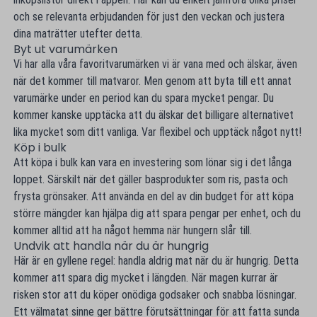
och se relevanta erbjudanden för just den veckan och justera
dina maträtter utefter detta.
Byt ut varumärken
Vi har alla våra favoritvarumärken vi är vana med och älskar, även
när det kommer till matvaror. Men genom att byta till ett annat
varumärke under en period kan du spara mycket pengar. Du
kommer kanske upptäcka att du älskar det billigare alternativet
lika mycket som ditt vanliga. Var flexibel och upptäck något nytt!
Köp i bulk
Att köpa i bulk kan vara en investering som lönar sig i det långa
loppet. Särskilt när det gäller basprodukter som ris, pasta och
frysta grönsaker. Att använda en del av din budget för att köpa
större mängder kan hjälpa dig att spara pengar per enhet, och du
kommer alltid att ha något hemma när hungern slår till.
Undvik att handla när du är hungrig
Här är en gyllene regel: handla aldrig mat när du är hungrig. Detta
kommer att spara dig mycket i längden. När magen kurrar är
risken stor att du köper onödiga godsaker och snabba lösningar.
Ett välmatat sinne ger bättre förutsättningar för att fatta sunda