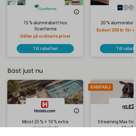
15 % alumnirabatt hos
20 % alumnirabat
Scanfarma
Endast 300 kr för e
Gäller på ordinarie priser
Till rabatten
Till rabat
Bäst just nu
KAMPANJ
Minst 25 % + 10 % extra
Streaming Max för 
alumnirabatt
12 mån
Boka din nästa semester!
Ingen bindni