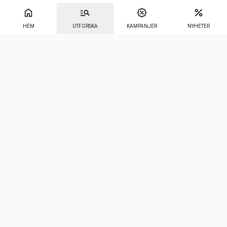
HEM
UTFORSKA
KAMPANJER
NYHETER
Mecenat
·
Seniordays
·
Mecenat Talang
·
TraineeGuiden