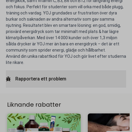
energikick, samt vitamin C, B3, B6 och B12 för långvarig energi
och fokus. Perfekt för studenter som vill orka med både plugg,
träning och vardag. YOJ grundades ur frustration över dyra
burkar och saknaden av andra alternativ som gav samma
njutning. Resultatet blev en smartare lösning: en god, smidig,
prisvärd energidryck som tar minimalt med plats & har lägre
klimatpåverkan. Med över 14 000 kunder och över 1,3 miljon
sålda drycker är YOJ mer än bara en energidryck – det är ett
community som sprider energi, glädje och hållbarhet.
Använd din unika rabattkod för YOJ och gör livet efter studierna
lite rikare.
Rapportera ett problem
Liknande rabatter