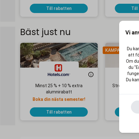
Till rabatten
Till
Bäst just nu
Vi an
Du kan
KAMPANJ
att f
Om du 
du "E
funger
Du kan
Minst 25 % + 10 % extra
Streaming Ma
alumnirabatt
1
Boka din nästa semester!
Ingen 
Till rabatten
Till