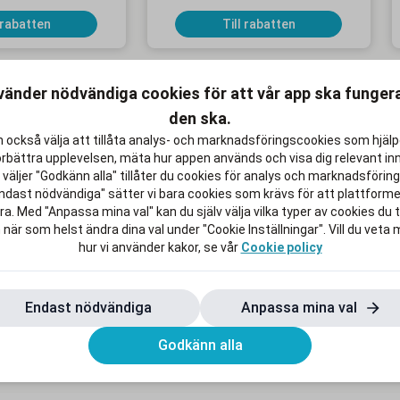
priser
 rabatten
Till rabatten
vänder nödvändiga cookies för att vår app ska funge
den ska.
 också välja att tillåta analys- och marknadsföringscookies som hjäl
KAMPANJ
K
örbättra upplevelsen, mäta hur appen används och visa dig relevant inn
väljer "Godkänn alla" tillåter du cookies för analys och marknadsföring.
ndast nödvändiga" sätter vi bara cookies som krävs för att plattform
a. Med "Anpassa mina val" kan du själv välja vilka typer av cookies du ti
 när som helst ändra dina val under "Cookie Inställningar". Vill du veta
x för 119 kr/mån i
Upp till 500 kr rabatt på MacBook
hur vi använder kakor, se vår
Cookie policy
2 mån
Air och 200 kr på iPad Air
bindningstid
Gäller online och i butik
Endast nödvändiga
Anpassa mina val
 rabatten
Till rabatten
Godkänn alla