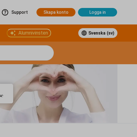
Support
Skapa konto
Logga in
Alumnivinsten
Svenska
(sv)