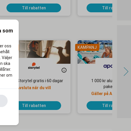
Till rabatten
Till rabatten
ra som
per oss
AMPANJ
KAMPANJ
ehåll.
 Väljer
en ska
llåter.
 mer om
Testa Storytel gratis i 60 dagar
1 000 kr alumnirabatt
paketresor
Avsluta när du vill
Gäller på Apollo Mo
Selected-hotell
Till rabatten
Till rabatten