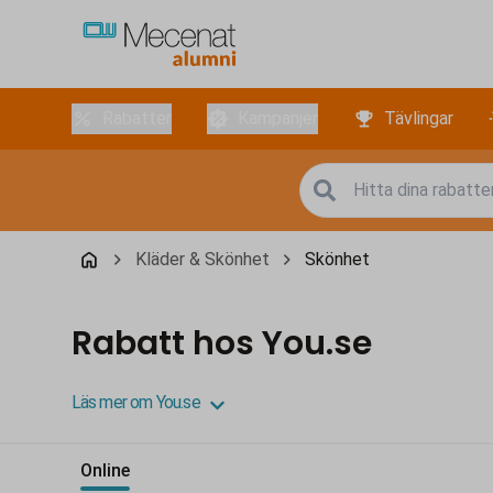
Rabatter
Kampanjer
Tävlingar
Kläder & Skönhet
Skönhet
Rabatt hos You.se
Läs mer om You.se
Online