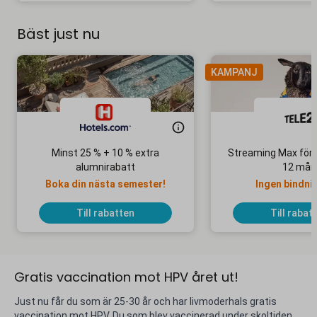
Bäst just nu
KAMPANJ
Minst 25 % + 10 % extra
Streaming Max för 
alumnirabatt
12 mån
Boka din nästa semester!
Ingen bindni
Till rabatten
Till rabat
Gratis vaccination mot HPV året ut!
Just nu får du som är 25-30 år och har livmoderhals gratis
vaccination mot HPV. Du som blev vaccinerad under skoltiden