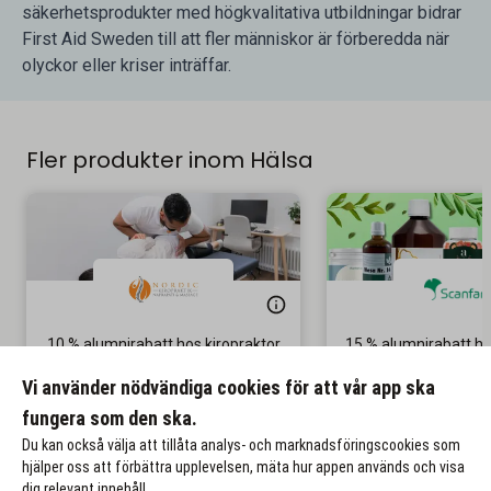
säkerhetsprodukter med högkvalitativa utbildningar bidrar
First Aid Sweden till att fler människor är förberedda när
olyckor eller kriser inträffar.
Fler produkter inom Hälsa
10 % alumnirabatt hos kiropraktor
15 % alumnirabatt h
& naprapat
Gäller på ordinar
Vi använder nödvändiga cookies för att vår app ska
Gäller återbesök
fungera som den ska.
Till rabatten
Till rabat
Du kan också välja att tillåta analys- och marknadsföringscookies som
hjälper oss att förbättra upplevelsen, mäta hur appen används och visa
dig relevant innehåll.