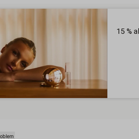
15 % a
roblem