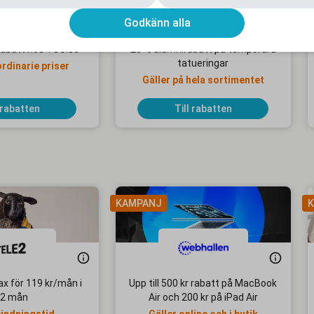
Godkänn alla
rabatt hos YOU.se
20 % alumnirabatt på temporära
tatueringar
ordinarie priser
Gäller på hela sortimentet
 rabatten
Till rabatten
KAMPANJ
K
x för 119 kr/mån i
Upp till 500 kr rabatt på MacBook
2 mån
Air och 200 kr på iPad Air