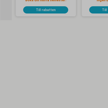
Boka din nästa semester!
Ingen 
Till rabatten
Till