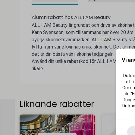
Alumnirabatt hos ALL I AM Beauty
ALL I AM Beauty är grundat och drivs av skönhe
Karin Svensson, som tillsammans har över 20 års 
bygga skönhetsvarumärken. ALL I AM Beauty står f
lyfta fram varje kvinnas unika skönhet. Det är m
det är din bästa vän i skönhetsdjungeln.
Vi an
Använd din unika rabattkod för ALL I AM Beauty oc
rikare.
Du kan
att f
Om du 
du "E
funger
Liknande rabatter
Du kan