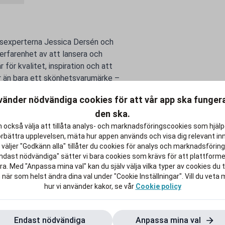
tsexperterna Jessica Dersén och
erfarenhet av att lansera och
ör kvalitet, inspiration och att
er än bara ett skönhetsvarumärke –
vänder nödvändiga cookies för att vår app ska funge
h gör livet efter studierna lite
den ska.
 också välja att tillåta analys- och marknadsföringscookies som hjäl
örbättra upplevelsen, mäta hur appen används och visa dig relevant inn
väljer "Godkänn alla" tillåter du cookies för analys och marknadsföring.
ndast nödvändiga" sätter vi bara cookies som krävs för att plattform
a. Med "Anpassa mina val" kan du själv välja vilka typer av cookies du ti
 när som helst ändra dina val under "Cookie Inställningar". Vill du veta
hur vi använder kakor, se vår
Cookie policy
Endast nödvändiga
Anpassa mina val