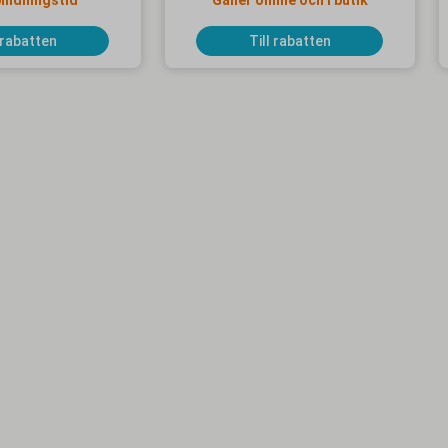
bindningstid
Gäller online och i butik
 rabatten
Till rabatten