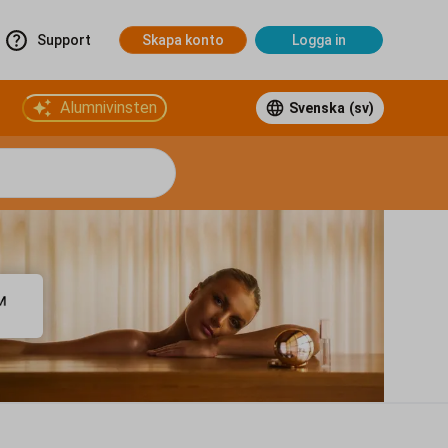
Support
Skapa konto
Logga in
Alumnivinsten
Svenska
(sv)