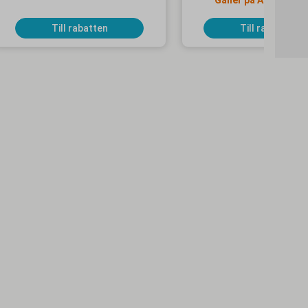
Gäller på Apollo Mo
Selected-hotell
Till rabatten
Till rabatten