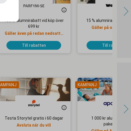
100 kr alumnirabatt vid köp över
15 % alumnirabatt hos 
699 kr
Gäller på ordinarie p
Gäller även på redan nedsatta
priser
Till rabatten
Till rabatten
AMPANJ
KAMPANJ
Testa Storytel gratis i 60 dagar
1 000 kr alumnirabatt
paketresor
Avsluta när du vill