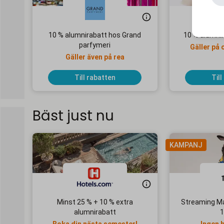
10 % alumnirabatt hos Grand
10 % alumni
parfymeri
Gäller på 
Gäller även på rea
Till rabatten
Till
Bäst just nu
KAMPANJ
Minst 25 % + 10 % extra
Streaming Ma
alumnirabatt
1