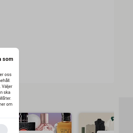
ra som
per oss
ehåll.
 Väljer
en ska
llåter.
 mer om