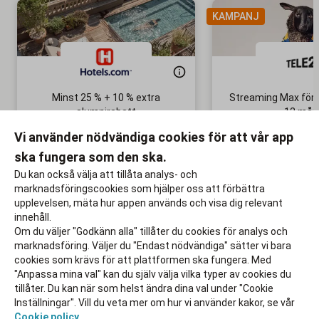
KAMPANJ
Minst 25 % + 10 % extra
Streaming Max för 
alumnirabatt
12 mån
Boka din nästa semester!
Ingen bindni
Vi använder nödvändiga cookies för att vår app
ska fungera som den ska.
Till rabatten
Till rabat
Du kan också välja att tillåta analys- och
marknadsföringscookies som hjälper oss att förbättra
upplevelsen, mäta hur appen används och visa dig relevant
innehåll.
Om du väljer "Godkänn alla" tillåter du cookies för analys och
marknadsföring. Väljer du "Endast nödvändiga" sätter vi bara
cookies som krävs för att plattformen ska fungera. Med
"Anpassa mina val" kan du själv välja vilka typer av cookies du
tillåter. Du kan när som helst ändra dina val under "Cookie
Inställningar". Vill du veta mer om hur vi använder kakor, se vår
Cookie policy