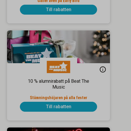
Gäller även på Early Bird
Till rabatten
10 % alumnirabatt på Beat The
Music
Stämningshöjaren på alla fester
Till rabatten