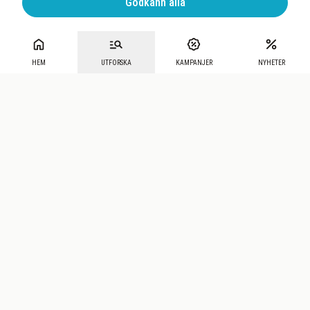
Godkänn alla
HEM
UTFORSKA
KAMPANJER
NYHETER
Mecenat
·
Seniordays
·
Mecenat Talang
·
TraineeGuiden