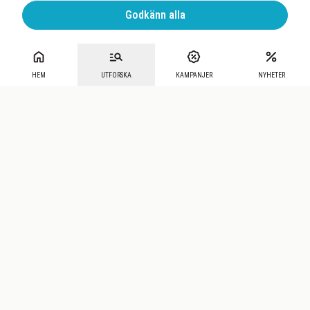
Godkänn alla
HEM
UTFORSKA
KAMPANJER
NYHETER
Mecenat
·
Seniordays
·
Mecenat Talang
·
TraineeGuiden