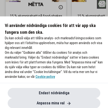
15 % alumnirabatt på food-shakes
15 % alumnirabatt 
från MËTTA
Bun
Vi använder nödvändiga cookies för att vår app ska
Gäller ej på lunch
fungera som den ska.
Till rabatten
Till rabat
Du kan också välja att tillåta analys- och marknadsföringscookies som
hjälper oss att förbättra upplevelsen, mäta hur appen används och visa
dig relevant innehåll.
Om du väljer "Godkänn alla" tillåter du cookies för analys och
marknadsföring. Väljer du "Endast nödvändiga" sätter vi bara cookies
som krävs för att plattformen ska fungera. Med "Anpassa mina val" kan
du själv välja vilka typer av cookies du tillåter. Du kan när som helst
ändra dina val under "Cookie Inställningar". Vill du veta mer om hur vi
använder kakor, se vår
Cookie policy
Endast nödvändiga
Anpassa mina val