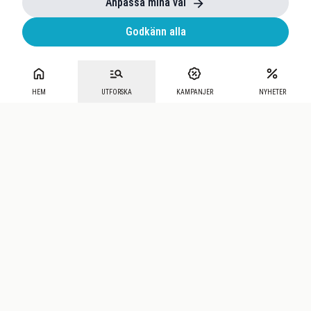
Anpassa mina val
Godkänn alla
HEM
UTFORSKA
KAMPANJER
NYHETER
Mecenat
·
Seniordays
·
Mecenat Talang
·
TraineeGuiden