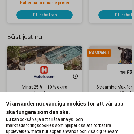
Gäller på ordinarie priser
Till rabatten
Till rabat
Bäst just nu
KAMPANJ
Minst 25 % + 10 % extra
Streaming Max för 
alumnirabatt
12 mån
Boka din nästa semester!
Ingen bindni
Vi använder nödvändiga cookies för att vår app
ska fungera som den ska.
Till rabatten
Till rabat
Du kan också välja att tillåta analys- och
marknadsföringscookies som hjälper oss att förbättra
upplevelsen, mäta hur appen används och visa dig relevant