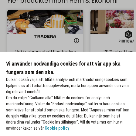
Fler produkter inom Hem & Ekonomi
150 kr alumnirabatt hos Tradera
20 % rabatt hos 
Gäller på ditt första köp
Gäller på ordinar
Vi använder nödvändiga cookies för att vår app ska
fungera som den ska.
Till rabatten
Till rabat
Du kan också välja att tillåta analys- och marknadsföringscookies som
hjälper oss att förbättra upplevelsen, mäta hur appen används och visa
dig relevant innehåll.
Om du väljer "Godkänn alla" tillåter du cookies för analys och
marknadsföring. Väljer du "Endast nödvändiga" sätter vi bara cookies
som krävs för att plattformen ska fungera. Med "Anpassa mina val" kan
du själv välja vilka typer av cookies du tillåter. Du kan när som helst
ändra dina val under "Cookie Inställningar". Vill du veta mer om hur vi
använder kakor, se vår
Cookie policy