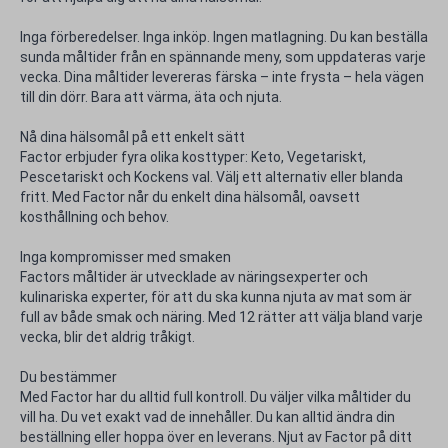
Inga förberedelser. Inga inköp. Ingen matlagning. Du kan beställa
sunda måltider från en spännande meny, som uppdateras varje
vecka. Dina måltider levereras färska – inte frysta – hela vägen
till din dörr. Bara att värma, äta och njuta.
Nå dina hälsomål på ett enkelt sätt
Factor erbjuder fyra olika kosttyper: Keto, Vegetariskt,
Pescetariskt och Kockens val. Välj ett alternativ eller blanda
fritt. Med Factor når du enkelt dina hälsomål, oavsett
kosthållning och behov.
Inga kompromisser med smaken
Factors måltider är utvecklade av näringsexperter och
kulinariska experter, för att du ska kunna njuta av mat som är
full av både smak och näring. Med 12 rätter att välja bland varje
vecka, blir det aldrig tråkigt.
Du bestämmer
Med Factor har du alltid full kontroll. Du väljer vilka måltider du
vill ha. Du vet exakt vad de innehåller. Du kan alltid ändra din
beställning eller hoppa över en leverans. Njut av Factor på ditt