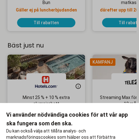
Bun
matkass
Gäller ej på luncherbjudanden
därefter upp till 2
dina nästa 3 m
Till rabatten
Till rabat
Bäst just nu
KAMPANJ
Minst 25 % + 10 % extra
Streaming Max för 
alumnirabatt
12 mån
Boka din nästa semester!
Ingen bindni
Vi använder nödvändiga cookies för att vår app
ska fungera som den ska.
Till rabatten
Till rabat
Du kan också välja att tillåta analys- och
marknadsföringscookies som hjälper oss att förbättra